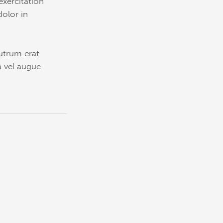
exercitation
dolor in
rutrum erat
 vel augue