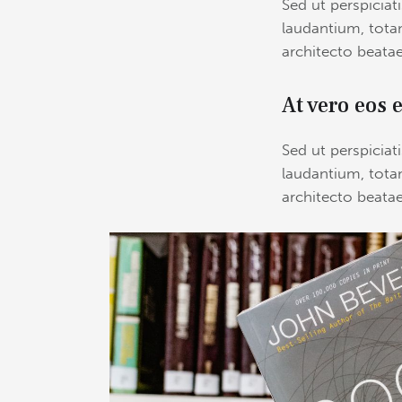
Sed ut perspicia
laudantium, totam
architecto beatae
At vero eos 
Sed ut perspicia
laudantium, totam
architecto beatae