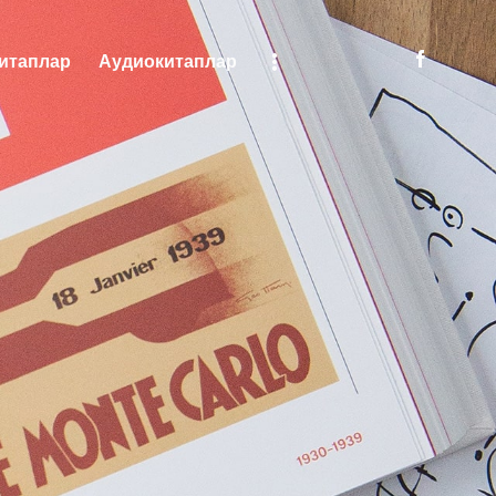
итаплар
Аудиокитаплар
яни
Китаплар
Аудиокитаплар