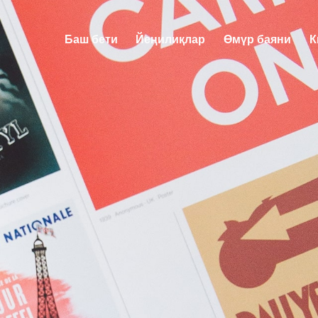
Баш бети
Йеңилиқлар
Өмүр баяни
К
Баш бети
Йеңилиқлар
Өмүр ба