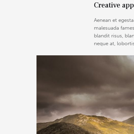
Creative app
Aenean et egestas
malesuada fames a
blandit risus, bl
neque at, lobortis