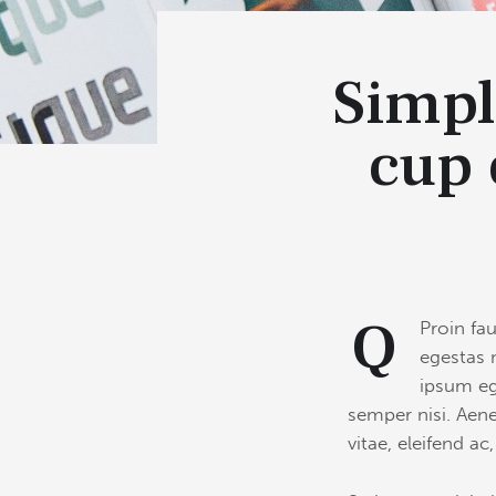
Simpl
cup 
Q
Proin fa
egestas 
ipsum eg
semper nisi. Aene
vitae, eleifend ac