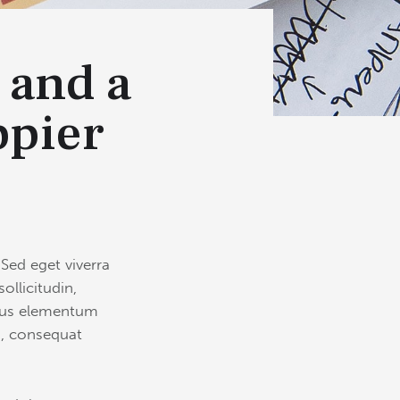
 and a
ppier
Sed eget viverra
llicitudin,
amus elementum
eu, consequat