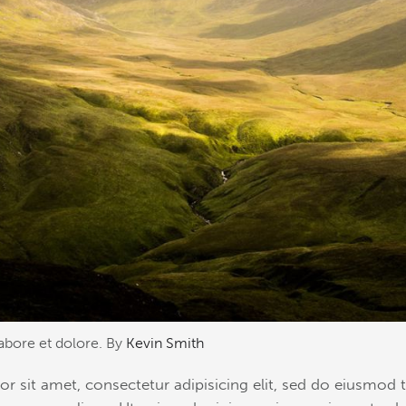
labore et dolore. By
Kevin Smith
r sit amet, consectetur adipisicing elit, sed do eiusmod 