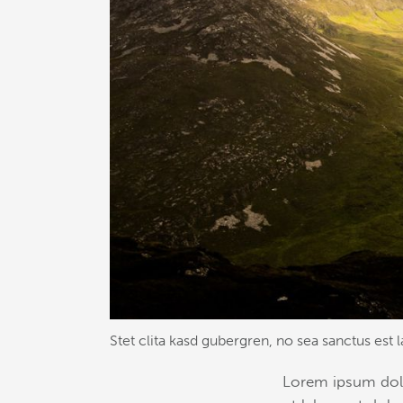
Stet clita kasd gubergren, no sea sanctus est 
Lorem ipsum dolo