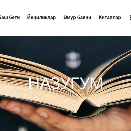
Баш бети
Йеңилиқлар
Өмүр баяни
Китаплар
Йеңилиқлар
Өмүр баяни
Китаплар
Аудиокит
НАЗУГУМ