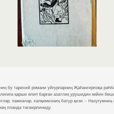
ниң бу тарихий романи уйғурларниң Җаһангирғоҗа рәһб
лиғиға қарши елип барған азатлиқ урушидин кейин беш
тләр, пажиәләр, хәлқимизниң батур қизи – Назугумниң
кәң планда тәсвирлиниду.