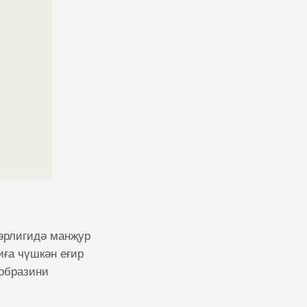
әрлигидә манҗур
иға чүшкән еғир
 образини