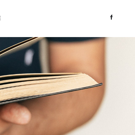
аплар