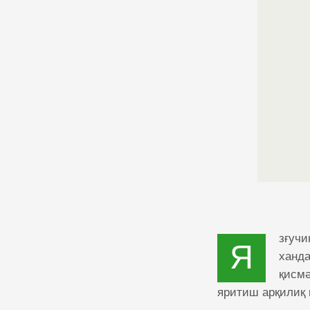
зғучи
Я
ханда
қисмә
яритиш арқилиқ 