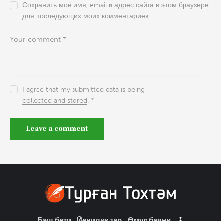
Сохранить моё имя, email и адрес сайта в этом браузере
для последующих моих комментариев.
I agree that my submitted data is being
collected and stored
.
*
Баш бети
Йеңилиқлар
Өмүр баяни