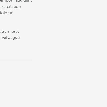
tempor incididunt
exercitation
dolor in
rutrum erat
 vel augue