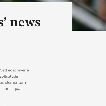
вверх/
вниз,
чтобы
s’ news
увеличить
или
уменьшить
громкость.
Sed eget viverra
llicitudin,
amus elementum
eu, consequat