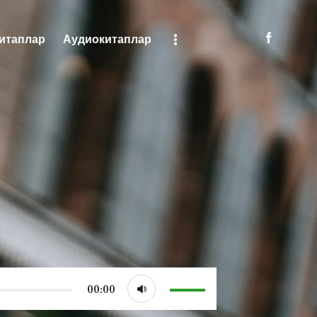
итаплар
Аудиокитаплар
яни
Китаплар
Аудиокитаплар
Используйте
00:00
клавиши