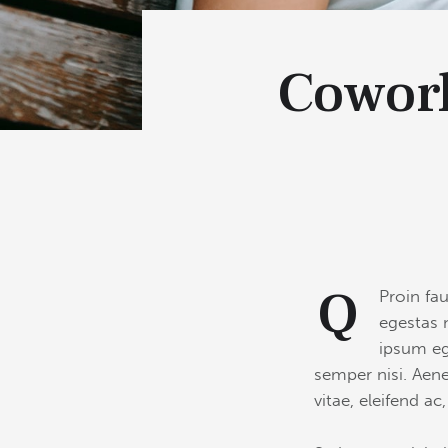
Cowork
Q
Proin fa
egestas 
ipsum eg
semper nisi. Aene
vitae, eleifend ac