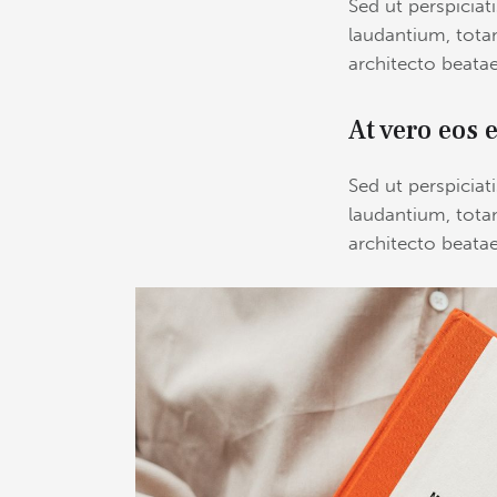
Sed ut perspicia
laudantium, totam
architecto beatae
At vero eos 
Sed ut perspicia
laudantium, totam
architecto beatae