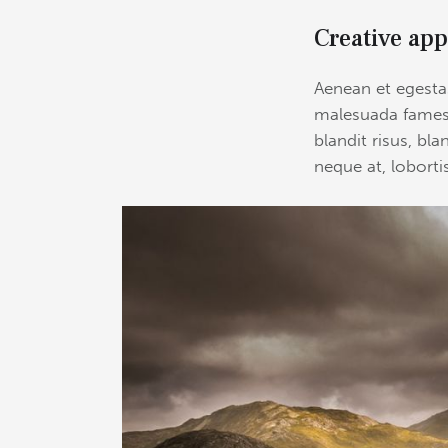
Creative app
Aenean et egestas
malesuada fames a
blandit risus, bl
neque at, lobortis