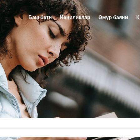
Баш бети
Йеңилиқлар
Өмүр баяни
К
Баш бети
Йеңилиқлар
Өмүр ба