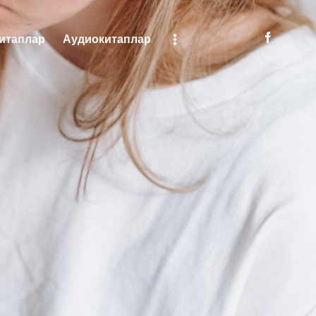
итаплар
Аудиокитаплар
яни
Китаплар
Аудиокитаплар