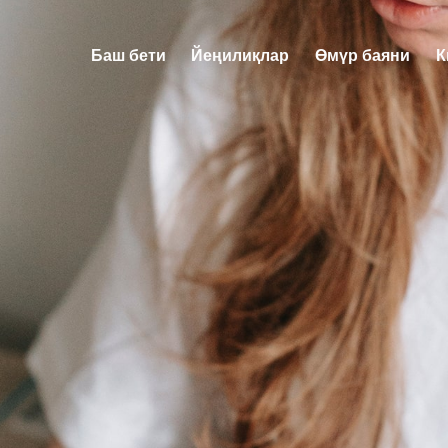
Баш бети
Йеңилиқлар
Өмүр баяни
К
Баш бети
Йеңилиқлар
Өмүр ба