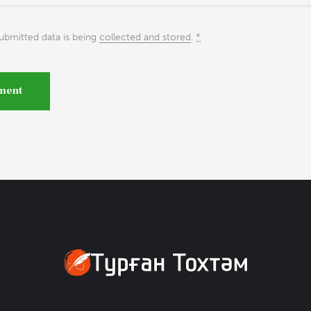
submitted data is being
collected and stored
.
*