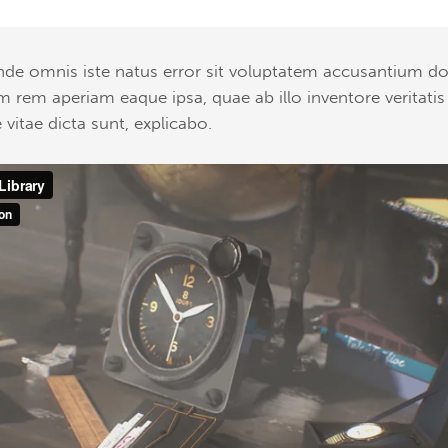
 unde omnis iste natus error sit voluptatem accusantium 
 rem aperiam eaque ipsa, quae ab illo inventore veritatis
 vitae dicta sunt, explicabo.