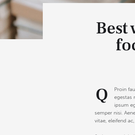
Best
fo
Q
Proin fa
egestas 
ipsum eg
semper nisi. Aene
vitae, eleifend ac