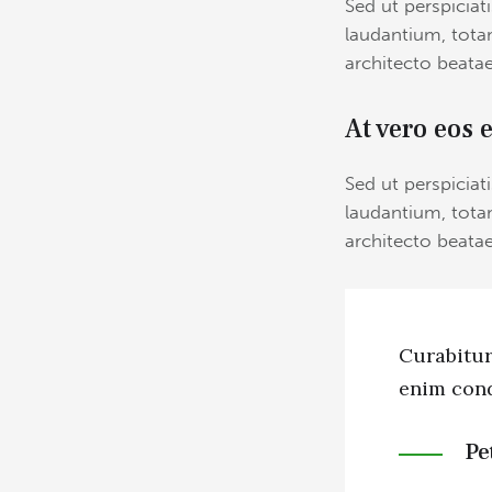
Sed ut perspicia
laudantium, totam
architecto beatae
At vero eos 
Sed ut perspicia
laudantium, totam
architecto beatae
Curabitur
enim cond
Pe