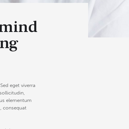
 mind
ing
Sed eget viverra
llicitudin,
amus elementum
eu, consequat