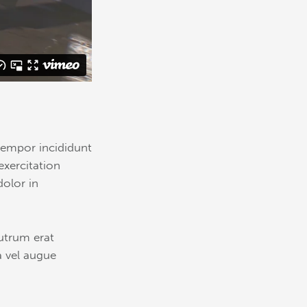
tempor incididunt
exercitation
dolor in
rutrum erat
 vel augue