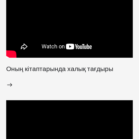
Оның кітаптарында халық тағдыры