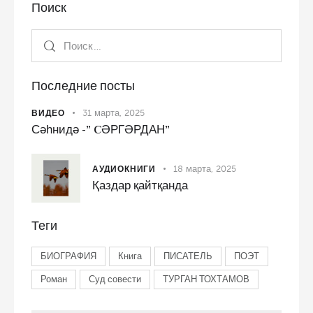
Поиск
Последние посты
31 марта, 2025
ВИДЕО
Сәһнидә -” CӘРГӘРДАН”
18 марта, 2025
АУДИОКНИГИ
Қаздар қайтқанда
Теги
БИОГРАФИЯ
Книга
ПИСАТЕЛЬ
ПОЭТ
Роман
Суд совести
ТУРГАН ТОХТАМОВ