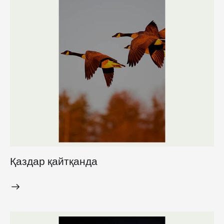
Қаздар қайтқанда