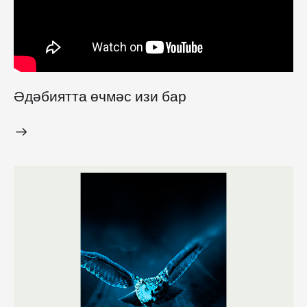
Әдәбиятта өчмәс изи бар