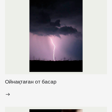
Ойнақтаған от басар