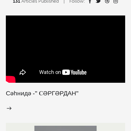
131
Articles Published
Follow:
Сәһнидә -” CӘРГӘРДАН”