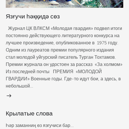
Язғучи һәққидә сөз
Журнал ЦК ВЛКСМ «Молодая гвардия» подвел итоги
постоянно действующего литературного конкурса на
лучшее произведение, опубликованное в 1975 году.
Одним из лауреатов премии популярного издания
стал молодой уйгурский писатель Турган Тохтамов.
Премии журнала он удостоен за рассказ «За холмом»
Из последней почты ПРЕМИЯ «МОЛОДОЙ
ГВАРДИИ» Военные годы. Где-то идут бои, а здесь, в
небольшой…
Крылатые слова
Һәр заманниң өз язғучиси бар...