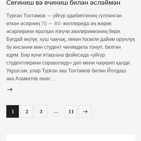
Сеғиниш вә ечиниш билән әсләймән
Турған Тохтəмов — уйғур əдəбиятиниң гүллəнгəн
өткəн əсирниң 70 — 80-жиллирида əң жирик
əсəрлирини яратқан язғучи акилиримизниң бири.
Буғдай өңлүк, хуш чақчақ, лекин һəзили дайим орунлуқ
бу инсанни мəн студент чеғимдила тонуп, билгəн
едим. Бир күни ятақхана фойесида «уйғур
студентлирини сораватиду» дəп мени чақирип қалди.
Уқушсам, улар Турған ака Тохтəмов билəн Йолдаш
ака Азаматов екəн.…
…
1
2
3
>
11