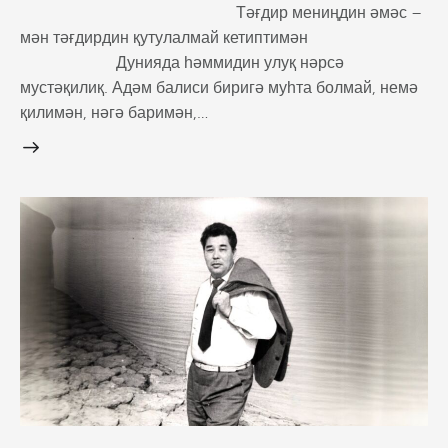
Тәғдир мениңдин әмәс –
мән тәғдирдин қутулалмай кетиптимән
Дунияда һәммидин улуқ нәрсә
мустәқилиқ. Адәм балиси биригә муһта болмай, немә
қилимән, нәгә баримән,…