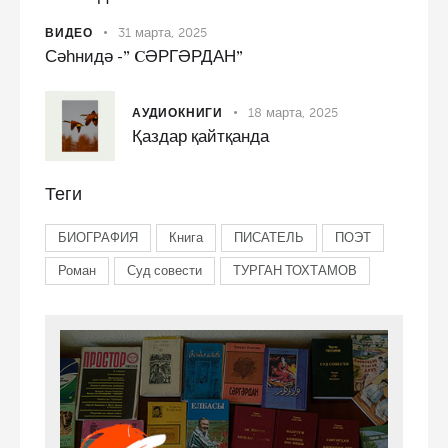
31 марта, 2025
ВИДЕО
Сәһнидә -” CӘРГӘРДАН”
18 марта, 2025
АУДИОКНИГИ
Қаздар қайтқанда
Теги
БИОГРАФИЯ
Книга
ПИСАТЕЛЬ
ПОЭТ
Роман
Суд совести
ТУРГАН ТОХТАМОВ