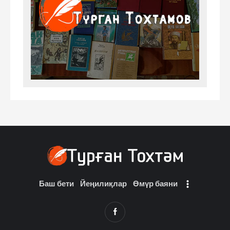
Баш бети
Йеңилиқлар
Өмүр баяни