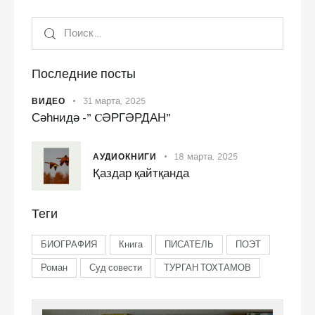
Последние посты
31 марта, 2025
ВИДЕО
Сәһнидә -” CӘРГӘРДАН”
18 марта, 2025
АУДИОКНИГИ
Қаздар қайтқанда
Теги
БИОГРАФИЯ
Книга
ПИСАТЕЛЬ
ПОЭТ
Роман
Суд совести
ТУРГАН ТОХТАМОВ