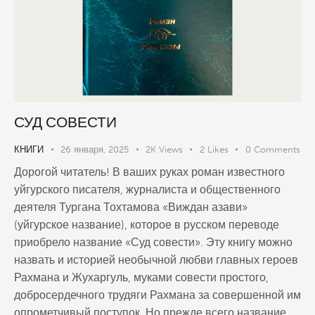
СУД СОВЕСТИ
КНИГИ
26 января, 2025
2K
Views
2
Likes
0
Comments
Дорогой читатель! В ваших руках роман известного
уйгурского писателя, журналиста и общественного
деятеля Тургана Тохтамова «Виждан азави»
(уйгурское название), которое в русском переводе
приобрело название «Суд совести». Эту книгу можно
назвать и историей необычной любви главных героев
Рахмана и Жухаргуль, муками совести простого,
добросердечного трудяги Рахмана за совершенной им
опрометчивый поступок. Но прежде всего название…