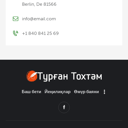
Berlin, De 81566
info@email.com
+1 840 841 25 69
Баш бети
Йеңилиқлар
Өмүр баяни