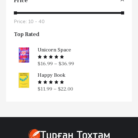
Price
е
н
к
а
1
Price:
10 - 40
и
з
5
Top Rated
Unicorn Space
$
16.99
$
36.99
–
Оценка
5.00
из
5
Happy Book
$
11.99
$
22.00
–
Оценка
5.00
из
5