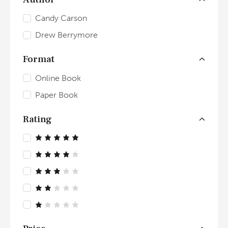
Candy Carson
Drew Berrymore
Format
Online Book
Paper Book
Rating
Оценка
5
из 5
Оценка
4
из 5
Оцен
ка
3
из 5
Оц
енк
а
2
О
из
ц
5