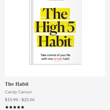
The Habit
Candy Carson
$
15.99
–
$
25.00