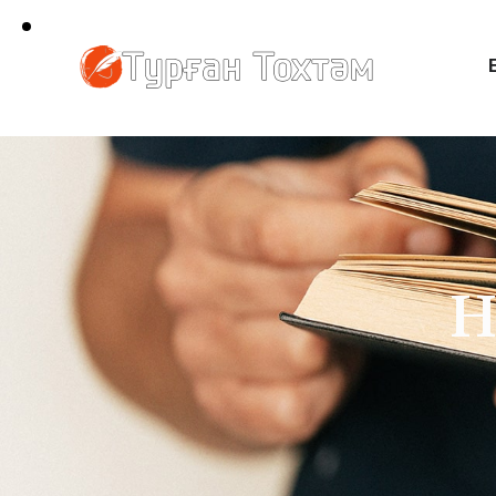
Баш бети
H