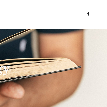
аплар
gy