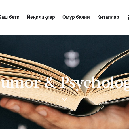
Баш бети
Йеңилиқлар
Өмүр баяни
Китаплар
Йеңилиқлар
Өмүр баяни
Китаплар
Аудиокит
umor & Psycholo