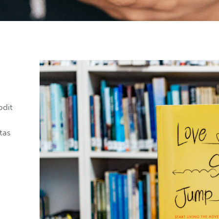
odit
tas